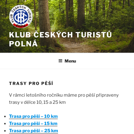
Přejít
k
obsahu
webu
KLUB ČESKÝCH TURISTŮ
POLNÁ
Menu
TRASY PRO PĚŠÍ
V rámci letošního ročníku máme pro pěší připraveny
trasy v délce 10, 15 a 25 km
Trasa pro pěší – 10 km
Trasa pro pěší – 15 km
Trasa pro pěší – 25 km