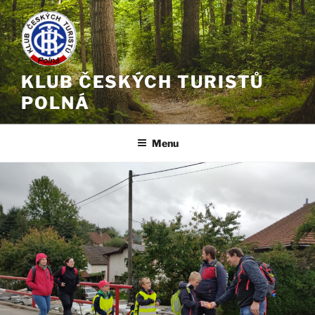
Přejít
k
obsahu
webu
KLUB ČESKÝCH TURISTŮ
POLNÁ
Menu