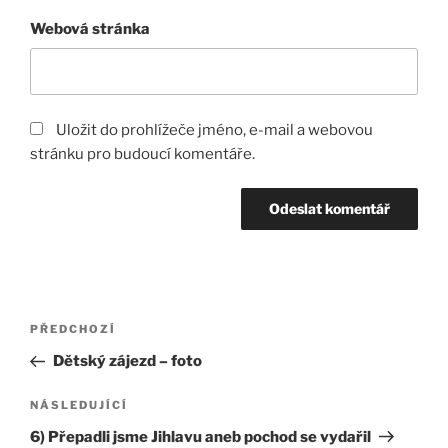
Webová stránka
Uložit do prohlížeče jméno, e-mail a webovou
stránku pro budoucí komentáře.
Navigace
Předchozí
PŘEDCHOZÍ
pro
příspěvek
Dětský zájezd – foto
příspěvek
Následující
NÁSLEDUJÍCÍ
příspěvek
6) Přepadli jsme Jihlavu aneb pochod se vydařil