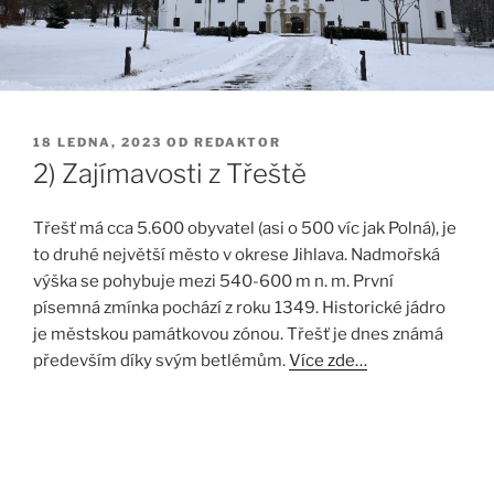
PUBLIKOVÁNO
18 LEDNA, 2023
OD
REDAKTOR
2) Zajímavosti z Třeště
Třešť má cca 5.600 obyvatel (asi o 500 víc jak Polná), je
to druhé největší město v okrese Jihlava. Nadmořská
výška se pohybuje mezi 540-600 m n. m. První
písemná zmínka pochází z roku 1349. Historické jádro
je městskou památkovou zónou. Třešť je dnes známá
především díky svým betlémům.
Více zde…