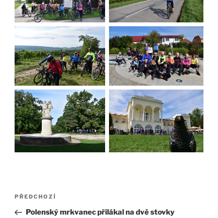
Navigace
Předchozí
PŘEDCHOZÍ
pro
příspěvek
Polenský mrkvanec přilákal na dvě stovky