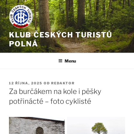
Přejít
k
obsahu
webu
KLUB ČESKÝCH TURISTŮ
POLNÁ
Menu
PUBLIKOVÁNO
12 ŘÍJNA, 2025
OD
REDAKTOR
Za burčákem na kole i pěšky
potřinácté – foto cyklisté