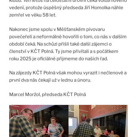
klubu. Ten letos na celostátní úrovni čeká volba nového
vedení, protože úspěšný předseda Jiří Homolka náhle
zemřel ve věku 58 let.
Nakonec jsme spolu v Měšťanském pivovaru
povečeřeli a neformálně hovořili o tom, co nás v dalším
období čeká. Na schůzi přišli také další zájemci o
členství v KČT Polná. Ty jsme přivítali a s počátkem
roku 2025 je oficiálně přijmeme do našich řad.
Na zájezdy KČT Polná však mohou vyrazit i nečlenové a
první dva nás čekají už v lednu a únoru.
Marcel Moržol, předseda KČT Polná