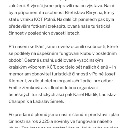
založení. K výročí jsme připravili malou výstavu. Na ní
byla připomenuta osobnost Břetislava Rérycha, který
stál u vzniku KČT Polná. Na dalších panelech pak byla
především fotkami zrekapitulovaná naše turistická
činnost v posledních dvaceti letech.
Při našem setkání jsme rovněž ocenili osobnosti, které
se podílely na úspěšném fungování klubu v posledním
období. Čestné uznání, udělované vysočinským
krajským výborem KČT, obdrželo pět našich členů – in
memoriam obnovitel turistické činnosti v Polné Josef
Klement, za dlouholetou organizační práci pro odbor
Emilie Zemková a za dlouhodobou organizaci
úspěšných turistických akcí pak Karel Hladík, Ladislav
Chalupník a Ladislav Šimek.
Po předání diplomů jsme našim členům představili plán
činnosti na rok 2025 a novinky ve fungování našeho