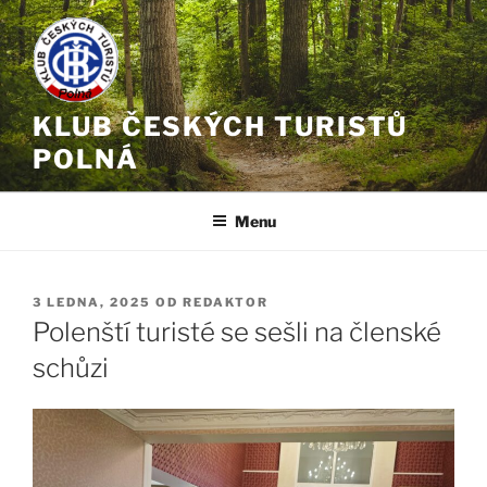
Přejít
k
obsahu
webu
KLUB ČESKÝCH TURISTŮ
POLNÁ
Menu
PUBLIKOVÁNO
3 LEDNA, 2025
OD
REDAKTOR
Polenští turisté se sešli na členské
schůzi