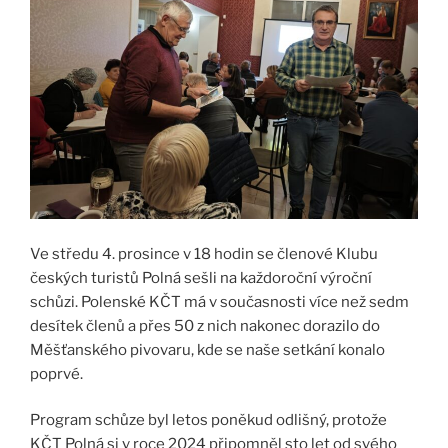
Ve středu 4. prosince v 18 hodin se členové Klubu
českých turistů Polná sešli na každoroční výroční
schůzi. Polenské KČT má v současnosti více než sedm
desítek členů a přes 50 z nich nakonec dorazilo do
Měšťanského pivovaru, kde se naše setkání konalo
poprvé.
Program schůze byl letos poněkud odlišný, protože
KČT Polná si v roce 2024 připomněl sto let od svého