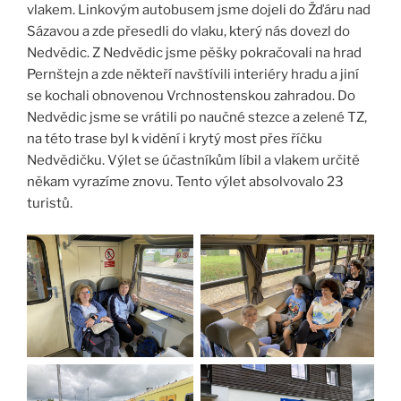
vlakem. Linkovým autobusem jsme dojeli do Žďáru nad
Sázavou a zde přesedli do vlaku, který nás dovezl do
Nedvědic. Z Nedvědic jsme pěšky pokračovali na hrad
Pernštejn a zde někteří navštívili interiéry hradu a jiní
se kochali obnovenou Vrchnostenskou zahradou. Do
Nedvědic jsme se vrátili po naučné stezce a zelené TZ,
na této trase byl k vidění i krytý most přes říčku
Nedvědičku. Výlet se účastníkům líbil a vlakem určitě
někam vyrazíme znovu. Tento výlet absolvovalo 23
turistů.