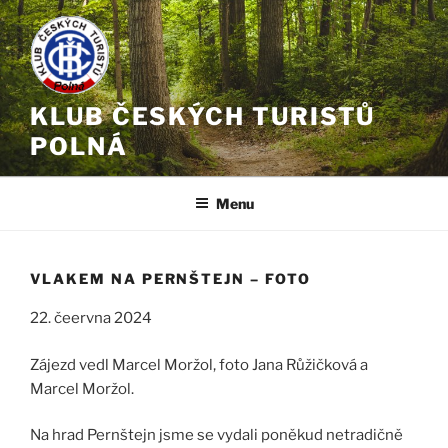
Přejít
k
obsahu
webu
KLUB ČESKÝCH TURISTŮ
POLNÁ
Menu
VLAKEM NA PERNŠTEJN – FOTO
22. čeervna 2024
Zájezd vedl Marcel Moržol, foto Jana Růžičková a
Marcel Moržol.
Na hrad Pernštejn jsme se vydali poněkud netradičně