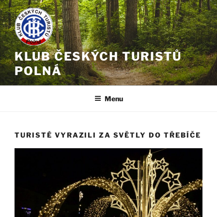
Přejít
k
obsahu
webu
KLUB ČESKÝCH TURISTŮ
POLNÁ
Menu
TURISTÉ VYRAZILI ZA SVĚTLY DO TŘEBÍČE