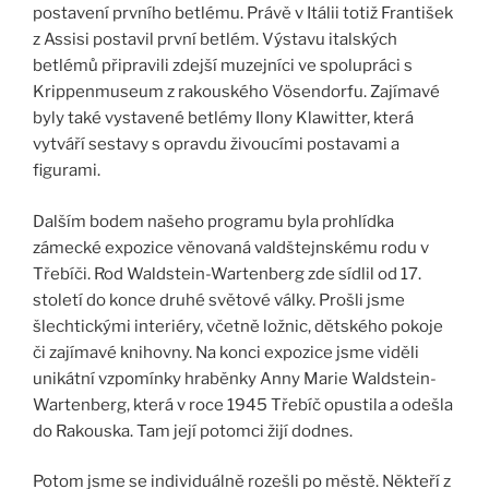
postavení prvního betlému. Právě v Itálii totiž František
z Assisi postavil první betlém. Výstavu italských
betlémů připravili zdejší muzejníci ve spolupráci s
Krippenmuseum z rakouského Vösendorfu. Zajímavé
byly také vystavené betlémy Ilony Klawitter, která
vytváří sestavy s opravdu živoucími postavami a
figurami.
Dalším bodem našeho programu byla prohlídka
zámecké expozice věnovaná valdštejnskému rodu v
Třebíči. Rod Waldstein-Wartenberg zde sídlil od 17.
století do konce druhé světové války. Prošli jsme
šlechtickými interiéry, včetně ložnic, dětského pokoje
či zajímavé knihovny. Na konci expozice jsme viděli
unikátní vzpomínky hraběnky Anny Marie Waldstein-
Wartenberg, která v roce 1945 Třebíč opustila a odešla
do Rakouska. Tam její potomci žijí dodnes.
Potom jsme se individuálně rozešli po městě. Někteří z