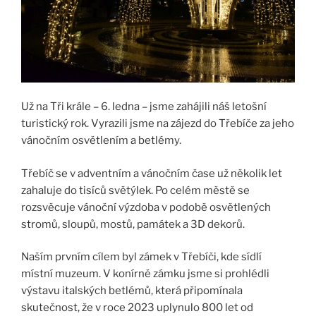
Už na Tři krále – 6. ledna – jsme zahájili náš letošní
turistický rok. Vyrazili jsme na zájezd do Třebíče za jeho
vánočním osvětlením a betlémy.
Třebíč se v adventním a vánočním čase už několik let
zahaluje do tisíců světýlek. Po celém městě se
rozsvěcuje vánoční výzdoba v podobě osvětlených
stromů, sloupů, mostů, památek a 3D dekorů.
Naším prvním cílem byl zámek v Třebíči, kde sídlí
místní muzeum. V konírně zámku jsme si prohlédli
výstavu italských betlémů, která připomínala
skutečnost, že v roce 2023 uplynulo 800 let od