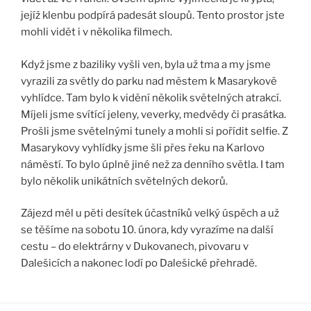
jejíž klenbu podpírá padesát sloupů. Tento prostor jste
mohli vidět i v několika filmech.
Když jsme z baziliky vyšli ven, byla už tma a my jsme
vyrazili za světly do parku nad městem k Masarykově
vyhlídce. Tam bylo k vidění několik světelných atrakcí.
Míjeli jsme svítící jeleny, veverky, medvědy či prasátka.
Prošli jsme světelnými tunely a mohli si pořídit selfie. Z
Masarykovy vyhlídky jsme šli přes řeku na Karlovo
náměstí. To bylo úplně jiné než za denního světla. I tam
bylo několik unikátních světelných dekorů.
Zájezd měl u pěti desítek účastníků velký úspěch a už
se těšíme na sobotu 10. února, kdy vyrazíme na další
cestu – do elektrárny v Dukovanech, pivovaru v
Dalešicích a nakonec lodí po Dalešické přehradě.