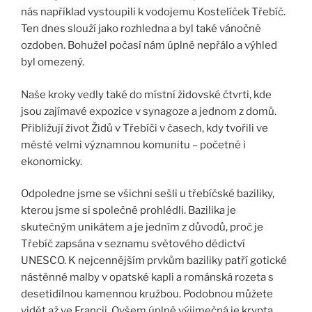
nás například vystoupili k vodojemu Kostelíček Třebíč.
Ten dnes slouží jako rozhledna a byl také vánočně
ozdoben. Bohužel počasí nám úplně nepřálo a výhled
byl omezený.
Naše kroky vedly také do místní židovské čtvrti, kde
jsou zajímavé expozice v synagoze a jednom z domů.
Přibližují život Židů v Třebíči v časech, kdy tvořili ve
městě velmi významnou komunitu – početně i
ekonomicky.
Odpoledne jsme se všichni sešli u třebíčské baziliky,
kterou jsme si společně prohlédli. Bazilika je
skutečným unikátem a je jedním z důvodů, proč je
Třebíč zapsána v seznamu světového dědictví
UNESCO. K nejcennějším prvkům baziliky patří gotické
nástěnné malby v opatské kapli a románská rozeta s
desetidílnou kamennou kružbou. Podobnou můžete
vidět až ve Francii. Ovšem úplně výjimečná je krypta,