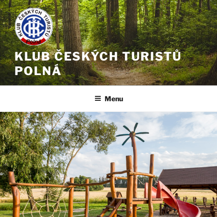
Přejít
k
obsahu
webu
KLUB ČESKÝCH TURISTŮ
POLNÁ
Menu