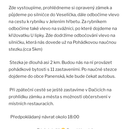
Zde vystoupíme, prohlédneme si opravený zámek a
půjdeme po silničce do Veselíčka, dále odbočíme vlevo
na cestu k rybníku v Jelením hřbetu. Za rybníkem
odbočíme také vlevo na svážnici, po které dojdeme na
křižovatku U lipky. Zde dodržíme odbočování vlevo na
silničku, která nás dovede už na Pohádkovou naučnou
stezku.(cca 5km)
Stezka je dlouhá asi 2 km. Budou nás na ní provázet
pohádkové bytosti s 11 zastaveními. Po naučné stezce
dojdeme do obce Panenská, kde bude čekat autobus.
Při zpáteční cestě se ještě zastavíme v Dačicích na
prohlídku zámku a města s možností občerstvení v
místních restauracích.
Předpokládaný návrat okolo 18:00