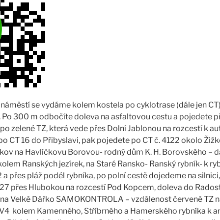
 náměstí se vydáme kolem kostela po cyklotrase (dále jen CT)
. Po 300 m odbočíte doleva na asfaltovou cestu a pojedete pře
 zelené TZ, která vede přes Dolní Jablonou na rozcestí k a
po CT 16 do Přibyslavi, pak pojedete po CT č. 4122 okolo Žiž
íkov na Havlíčkovu Borovou- rodný dům K. H. Borovského – 
 kolem Ranských jezírek, na Staré Ransko- Ranský rybník- k ry
 a přes pláž podél rybníka, po polní cestě dojedeme na silnic
127 přes Hlubokou na rozcestí Pod Kopcem, doleva do Radost
 na Velké Dářko SAMOKONTROLA – vzdálenost červené TZ na
EV4 kolem Kamenného, Stříbrného a Hamerského rybníka k ar