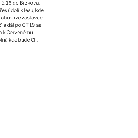
 č. 16 do Brzkova,
es údolí k lesu, kde
utobusové zastávce.
 a dál po CT 19 asi
ava k Červenému
lná kde bude Cíl.