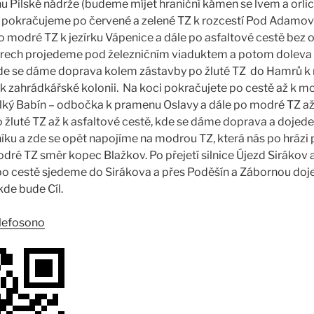
hu Pilské nádrže (budeme míjet hraniční kámen se lvem a orlic
 pokračujeme po červené a zelené TZ k rozcestí Pod Adam
 modré TZ k jezírku Vápenice a dále po asfaltové cestě bez
ech projedeme pod železničním viaduktem a potom doleva p
Zde se dáme doprava kolem zástavby po žluté TZ do Hamrů k
 zahrádkářské kolonii. Na koci pokračujete po cestě až k mo
lký Babín – odbočka k pramenu Oslavy a dále po modré TZ až 
žluté TZ až k asfaltové cestě, kde se dáme doprava a dojed
ku a zde se opět napojíme na modrou TZ, která nás po hrázi
dré TZ směr kopec Blažkov. Po přejetí silnice Újezd Sirákov
po cestě sjedeme do Sirákova a přes Poděšín a Zábornou doj
kde bude Cíl.
ulefosono