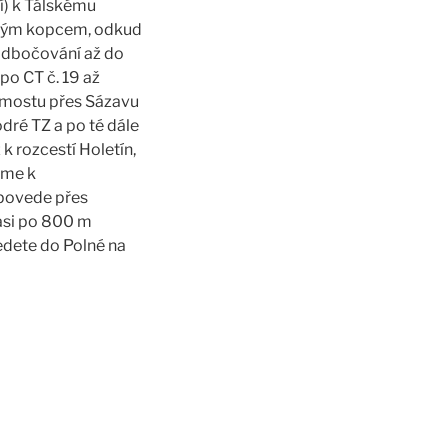
í) k Tálskému
ovým kopcem, odkud
 odbočování až do
o CT č. 19 až
 mostu přes Sázavu
dré TZ a po té dále
k rozcestí Holetín,
eme k
 povede přes
 asi po 800 m
edete do Polné na