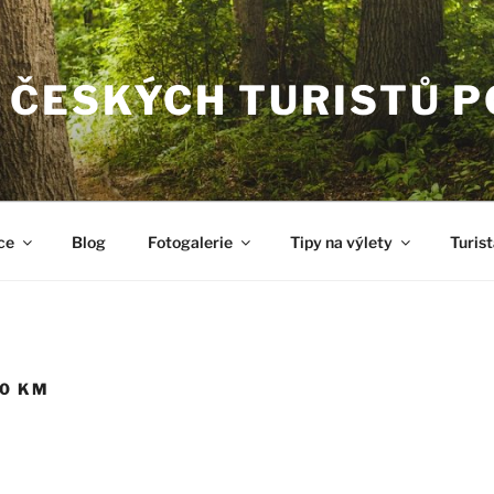
 ČESKÝCH TURISTŮ 
ce
Blog
Fotogalerie
Tipy na výlety
Turist
80 KM