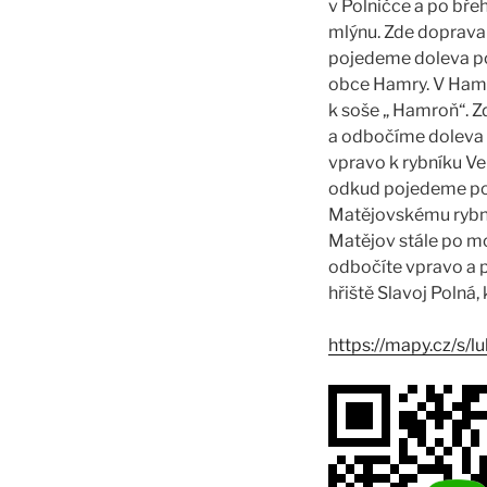
v Polničce a po bře
mlýnu. Zde doprava
pojedeme doleva po
obce Hamry. V Hamr
k soše „ Hamroň“. 
a odbočíme doleva k
vpravo k rybníku Ve
odkud pojedeme po 
Matějovskému rybní
Matějov stále po mo
odbočíte vpravo a 
hřiště Slavoj Polná, 
https://mapy.cz/s/l