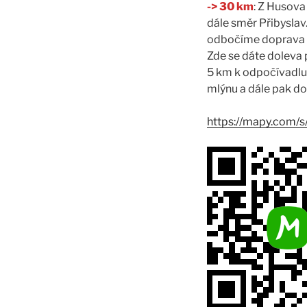
->
30 km
: Z Husova
dále směr Přibyslav
odbočíme doprava po
Zde se dáte doleva 
5 km k odpočívadlu 
mlýnu a dále pak do
https://mapy.com/