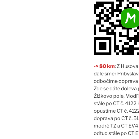
-> 80 km
: Z Husova
dále směr Přibyslav
odbočíme doprava po
Zde se dáte doleva 
Žižkovo pole, Modl
stále po CT č. 4122
opustíme CT č. 4122
doprava po CT č. 5
modré TZ a CT EV4
odtud stále po CT 