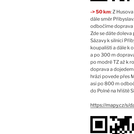
-> 50 km
: Z Husova
dále směr Přibyslav
odbočíme doprava po
Zde se dáte doleva 
Sázavy k silnici Př
koupališti a dále k
a po 300 m doprava 
po modré TZ až k ro
doprava a dojedeme
hrázi povede přes M
asi po 800 m odboč
do Polné na hřiště S
https://mapy.cz/s/d