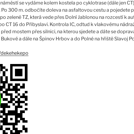
 náměstí se vydáme kolem kostela po cyklotrase (dále jen CT)
. Po 300 m. odbočíte doleva na asfaltovou cestu a pojedete př
 zelené TZ, která vede přes Dolní Jablonou na rozcestí k a
po CT 16 do Přibyslavi. Kontrola IC, odtud k vlakovému nádraží
před mostem přes silnici, na kterou sjedete a dáte se dopr
 Bukové a dále na Špinov Hrbov a do Polné na hřiště Slavoj Po
s/dekehekepo