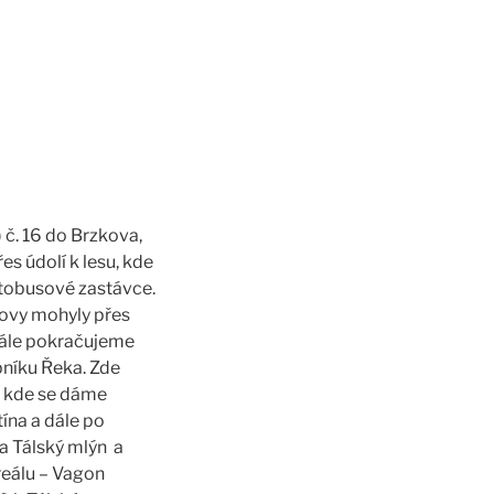
 č. 16 do Brzkova,
s údolí k lesu, kde
utobusové zastávce.
kovy mohyly přes
dále pokračujeme
bníku Řeka. Zde
i, kde se dáme
ína a dále po
 Tálský mlýn a
eálu – Vagon