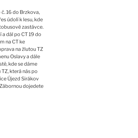
 č. 16 do Brzkova,
s údolí k lesu, kde
utobusové zastávce.
í a dál po CT 19 do
em na CT ke
oprava na žlutou TZ
menu Oslavy a dále
estě, kde se dáme
TZ, která nás po
ice Újezd Sirákov
a Zábornou dojedete