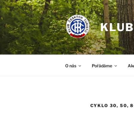
Přejít
k
obsahu
KLUB
webu
O nás
Pořádáme
Ak
CYKLO 30, 50, 