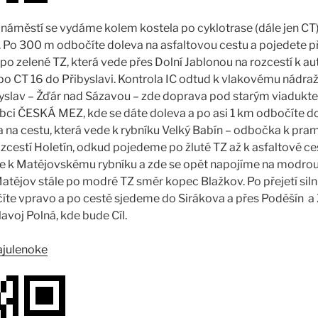
 náměstí se vydáme kolem kostela po cyklotrase (dále jen CT)
. Po 300 m odbočíte doleva na asfaltovou cestu a pojedete pře
 zelené TZ, která vede přes Dolní Jablonou na rozcestí k a
po CT 16 do Přibyslavi. Kontrola IC odtud k vlakovému nádraž
ibyslav – Žďár nad Sázavou – zde doprava pod starým viadukt
 obci ČESKÁ MEZ, kde se dáte doleva a po asi 1 km odbočíte d
na cestu, která vede k rybníku Velký Babín – odbočka k pra
zcestí Holetín, odkud pojedeme po žluté TZ až k asfaltové c
 k Matějovskému rybníku a zde se opět napojíme na modrou 
atějov stále po modré TZ směr kopec Blažkov. Po přejetí siln
íte vpravo a po cestě sjedeme do Sirákova a přes Poděšín 
lavoj Polná, kde bude Cíl.
ajulenoke