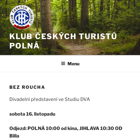
Přejít
k
obsahu
webu
KLUB ČESKÝCH TURISTŮ
POLNÁ
Menu
BEZ ROUCHA
Divadelní představení ve Studiu DVA
sobota 16. listopadu
Odjezd: POLNÁ 10:00 od kina, JIHLAVA 10:30 OD
Billa