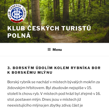
Přejít
k
obsahu
webu
KLUB ČESKÝCH TURISTŮ
POLNÁ
Menu
3. BORSKÝM ÚDOLÍM KOLEM RYBNÍKA BOR
K BORSKÉMU MLÝNU
Borský rybník se nachází v místech bývalých mokřin za
židovským hřbitovem. Byl zbudován nejspíše v 15.
století k chovu ryb. V místech pod hrází byl zřejmě v 16.
stol. postaven mlýn. Dnes jsou v místech již
neexistujícího mlýna jen zbytky zdiva; část je