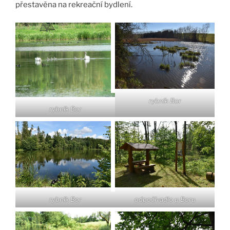
přestavěna na rekreační bydlení.
rybník Bor
rybník Bor
rybník Bor
odpočívadlo u Boru