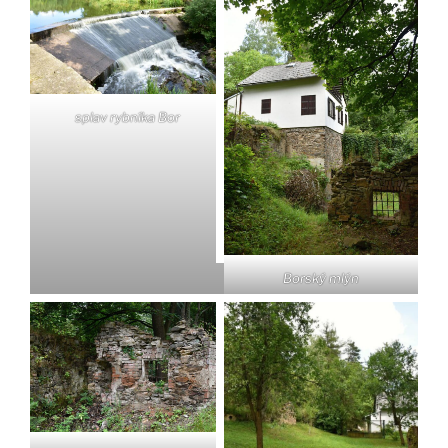
splav rybníka Bor
Borský mlýn