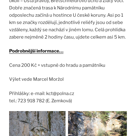
okolí – Ústa pravdy, Bretschneidrovo ucho a Zlatý voči.
Dobře značená trasa k Národnímu památníku
odposlechu začíná u hostince U české koruny. Asi po 1
km se značky rozdělují, jednotlivé reliéfy jsou od sebe
vzdáleny, každý se nachází v jiném lomu. Celá prohlídka
zabere nejméně 2 hodiny času, ujdete celkem asi 5 km.
Podrobnější informace…
Cena 200 Kč + vstupné do hradu a památníku
Výlet vede Marcel Moržol
Přihlášky: e-mail: kct@polna.cz
tel.: 723 918 782 (E. Zemková)